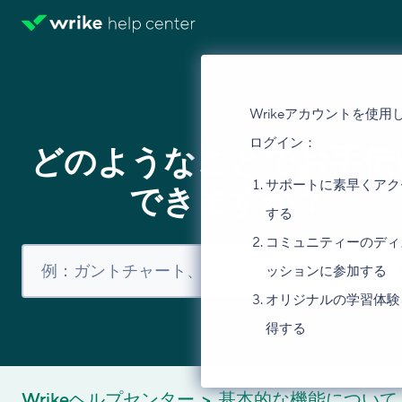
Wrikeアカウントを使用
ログイン：
どのようなことでお手伝
サポートに素早くアク
できますか？
する
コミュニティーのディ
ッションに参加する
オリジナルの学習体験
得する
Wrikeヘルプセンター
基本的な機能について