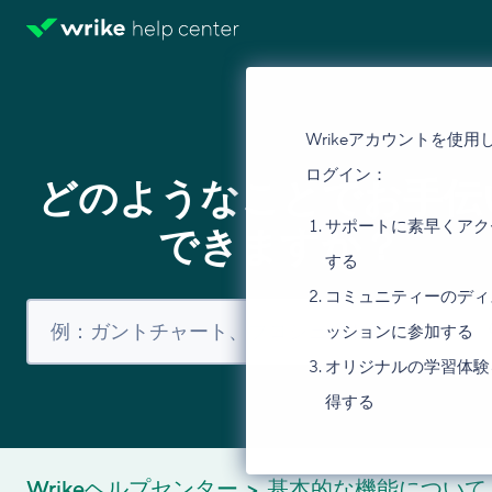
Wrikeアカウントを使用
ログイン：
どのようなことでお手伝
サポートに素早くアク
できますか？
する
コミュニティーのディ
ッションに参加する
オリジナルの学習体験
得する
Wrikeヘルプセンター
基本的な機能について