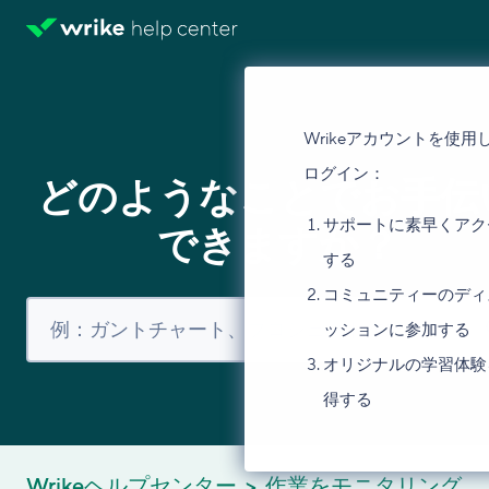
Wrikeアカウントを使用
ログイン：
どのようなことでお手伝
サポートに素早くアク
できますか？
する
コミュニティーのディ
ッションに参加する
オリジナルの学習体験
得する
Wrikeヘルプセンター
作業をモニタリング