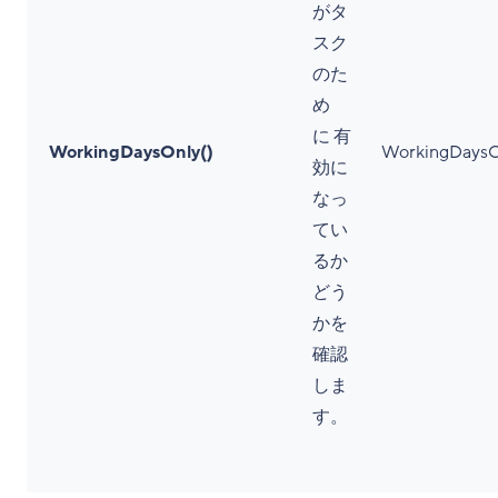
がタ
スク
のた
め
に 有
WorkingDaysOnly()
WorkingDaysO
効に
なっ
てい
るか
どう
かを
確認
しま
す。