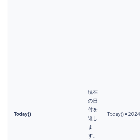
現在
の日
付を
Today()
Today() = 2
返し
ま
す。