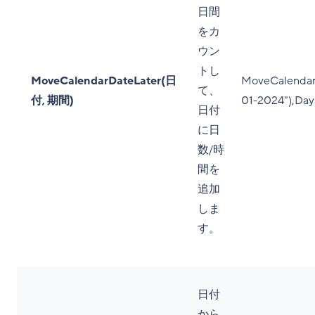
日間
をカ
ウン
トし
MoveCalendarDateLater(日
MoveCalendar
て、
付, 期間)
01-2024"),Days
日付
に日
数/時
間を
追加
しま
す。
日付
から