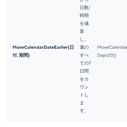
日数/
時間
を減
算
し、
MoveCalendarDateEarlier(日
週の
MoveCalendarD
付, 期間)
すべ
Days(10))
ての7
日間
をカ
ウン
トし
ま
す。