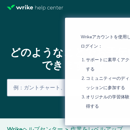
Wrikeアカウントを使用
ログイン：
どのようなことでお手伝
サポートに素早くアク
できますか？
する
コミュニティーのディ
ッションに参加する
オリジナルの学習体験
得する
Wrikeヘルプセンター
作業をレベルアップ