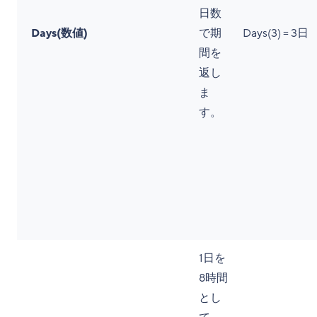
日数
Days(数値)
で期
Days(3) = 3日
間を
返し
ま
す。
1日を
8時間
とし