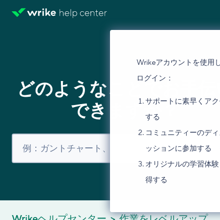
Wrikeアカウントを使用
ログイン：
どのようなことでお手伝
サポートに素早くアク
できますか？
する
コミュニティーのディ
ッションに参加する
オリジナルの学習体験
得する
Wrikeヘルプセンター
作業をレベルアップ