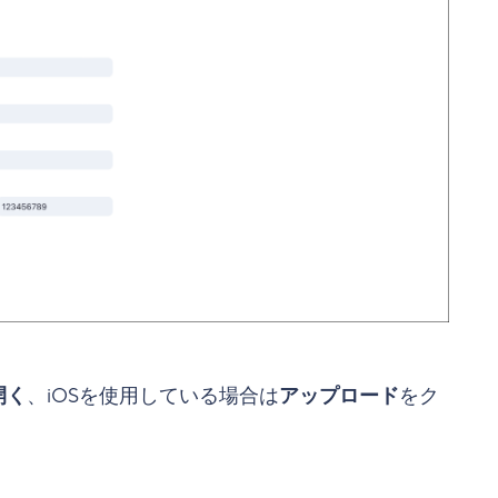
開く
、iOSを使用している場合は
アップロード
をク