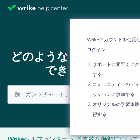
Wrikeアカウントを使用
ログイン：
どのようなことでお手伝
サポートに素早くアク
できますか？
する
コミュニティーのディ
ッションに参加する
オリジナルの学習体験
得する
Wrikeヘルプセンター
基本的な機能について