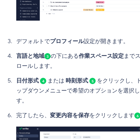
デフォルトで
プロフィール
設定が開きます。
言語と地域
の下にある
作業スペース設定
まで
3
ロールします。
日付形式
または
時刻形式
をクリックし、
4
5
ップダウンメニューで希望のオプションを選択し
す。
完了したら、
変更内容を保存
をクリックします
6