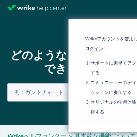
Wrikeアカウントを使用
ログイン：
どのようなことでお手伝
サポートに素早くアク
できますか？
する
コミュニティーのディ
ッションに参加する
オリジナルの学習体験
得する
Wrikeヘルプセンター
基本的な機能について