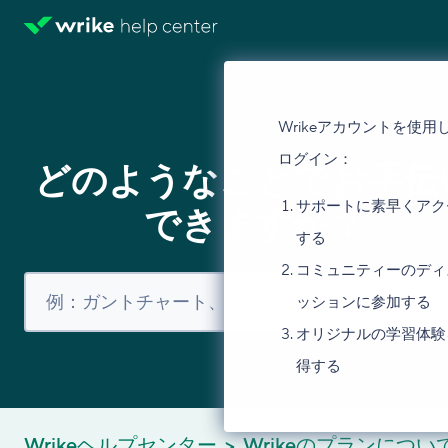
Wrikeアカウントを使用
ログイン：
どのようなことでお手伝
サポートに素早くアク
できますか？
する
コミュニティーのディ
ッションに参加する
オリジナルの学習体験
得する
Wrikeヘルプセンター
Wrikeのプランについ