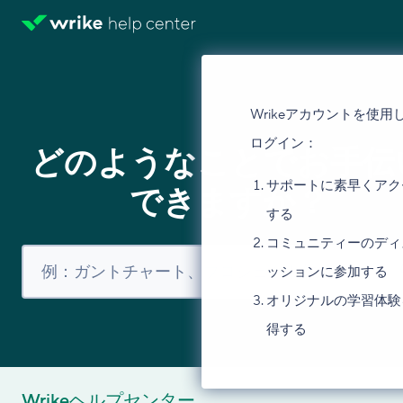
Wrikeアカウントを使用
ログイン：
どのようなことでお手伝
サポートに素早くアク
できますか？
する
コミュニティーのディ
ッションに参加する
オリジナルの学習体験
得する
Wrikeヘルプセンター