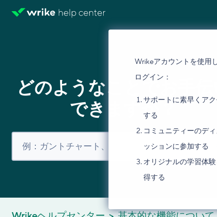
Wrikeアカウントを使用
ログイン：
どのようなことでお手伝
サポートに素早くアク
できますか？
する
コミュニティーのディ
ッションに参加する
オリジナルの学習体験
得する
Wrikeヘルプセンター
基本的な機能について