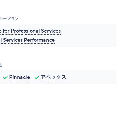
ガシープラン
 for Professional Services
al Services Performance
性
Pinnacle
アペックス