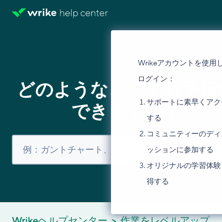
Wrikeアカウントを使用
ログイン：
どのようなことでお手伝
サポートに素早くアク
できますか？
する
コミュニティーのディ
ッションに参加する
オリジナルの学習体験
得する
Wrikeヘルプセンター
作業をレベルアップ