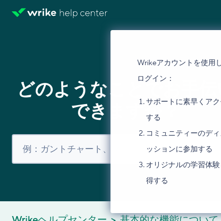
Wrikeアカウントを使用
ログイン：
どのようなことでお手伝
サポートに素早くアク
できますか？
する
コミュニティーのディ
ッションに参加する
オリジナルの学習体験
得する
Wrikeヘルプセンター
基本的な機能について