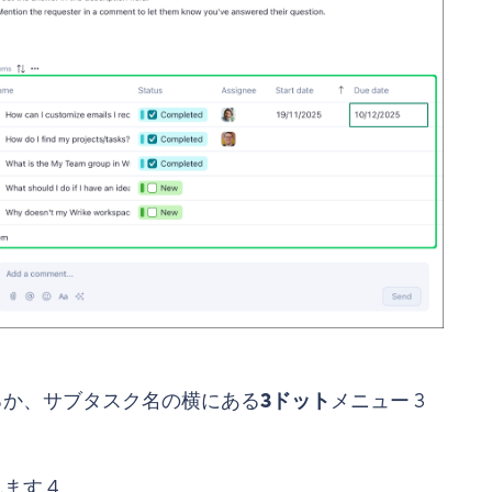
るか、サブタスク名の横にある
3ドット
メニュー
3
れます
4
。