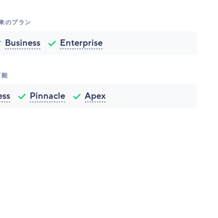
従来のプラン
Business
Enterprise
可能
ess
Pinnacle
Apex