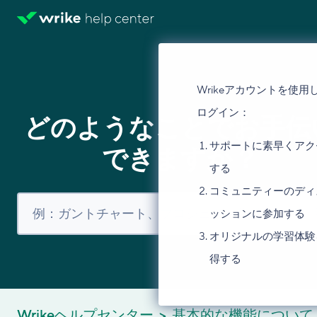
Wrikeアカウントを使用
ログイン：
どのようなことでお手伝
サポートに素早くアク
できますか？
する
コミュニティーのディ
ッションに参加する
オリジナルの学習体験
得する
Wrikeヘルプセンター
基本的な機能について