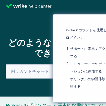
Wrikeアカウントを使用
ログイン：
どのようなことでお手伝
サポートに素早くアク
できますか？
する
コミュニティーのディ
ッションに参加する
オリジナルの学習体験
得する
Wrikeヘルプセンター
基本的な機能について