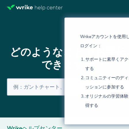
Wrikeアカウントを使用
ログイン：
どのようなことでお手伝
サポートに素早くアク
できますか？
する
コミュニティーのディ
ッションに参加する
オリジナルの学習体験
得する
Wrikeヘルプセンター