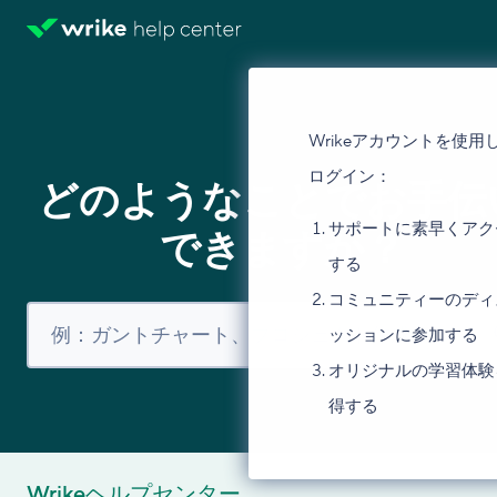
Wrikeアカウントを使用
ログイン：
どのようなことでお手伝
サポートに素早くアク
できますか？
する
コミュニティーのディ
ッションに参加する
オリジナルの学習体験
得する
Wrikeヘルプセンター