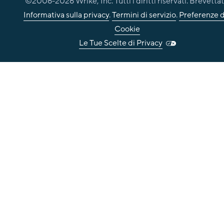
©2006-
2026
Wrike, Inc. Tutti i diritti riservati. Brevettat
Informativa sulla privacy
.
Termini di servizio
.
Preferenze d
Cookie
Le Tue Scelte di Privacy