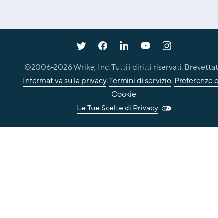
©2006-
2026
Wrike, Inc. Tutti i diritti riservati. Brevettat
Informativa sulla privacy
.
Termini di servizio
.
Preferenze d
Cookie
Le Tue Scelte di Privacy