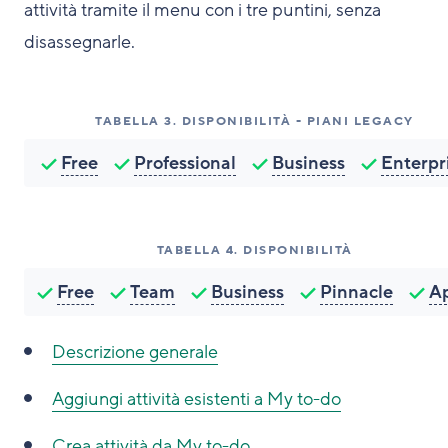
attività tramite il menu con i tre puntini, senza
disassegnarle.
TABELLA
3
.
DISPONIBILITÀ - PIANI LEGACY
Free
Professional
Business
Enterpr
TABELLA
4
.
DISPONIBILITÀ
Free
Team
Business
Pinnacle
A
Descrizione generale
Aggiungi attività esistenti a My to-do
Crea attività da My to-do