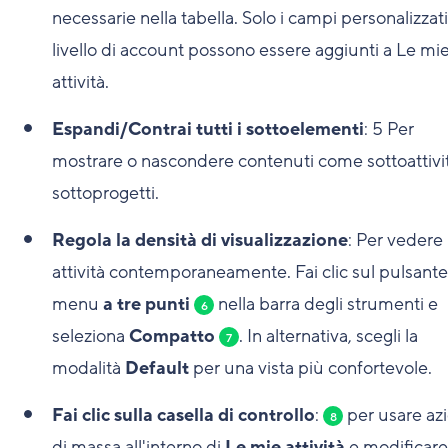
necessarie nella tabella. Solo i campi personalizzati
livello di account possono essere aggiunti a Le mi
attività.
Espandi/Contrai tutti i sottoelementi
:
5
Per
mostrare o nascondere contenuti come sottoattivi
sottoprogetti.
Regola la densità di visualizzazione
: Per vedere
attività contemporaneamente. Fai clic sul pulsante
menu
a tre punti
nella barra degli strumenti e
6
seleziona
Compatto
. In alternativa, scegli la
7
modalità
Default
per una vista più confortevole.
Fai clic sulla casella di controllo
:
per usare azi
8
di massa all'interno di
Le mie attività
e modificare