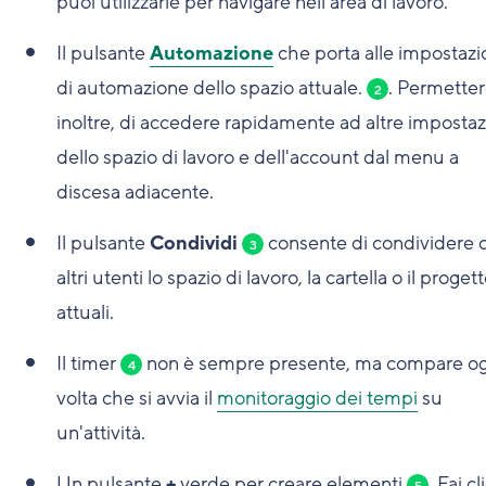
puoi utilizzarle per navigare nell'area di lavoro.
Il pulsante
Automazione
che porta alle impostazi
di automazione dello spazio attuale.
. Permetter
2
inoltre, di accedere rapidamente ad altre impostaz
dello spazio di lavoro e dell'account dal menu a
discesa adiacente.
Il pulsante
Condividi
consente di condividere 
3
altri utenti lo spazio di lavoro, la cartella o il proget
attuali.
Il timer
non è sempre presente, ma compare og
4
volta che si avvia il
monitoraggio dei tempi
su
un'attività.
Un pulsante
+
verde per creare elementi
. Fai cl