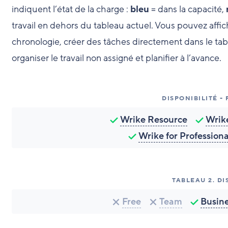
indiquent l’état de la charge :
bleu
= dans la capacité,
travail en dehors du tableau actuel. Vous pouvez affic
chronologie, créer des tâches directement dans le tabl
organiser le travail non assigné et planifier à l’avance.
DISPONIBILITÉ -
Wrike Resource
Wrike
Wrike for Profession
TABLEAU
2
.
DI
Free
Team
Busin