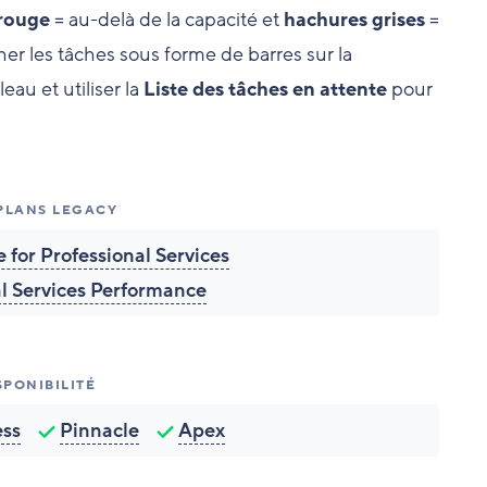
rouge
= au-delà de la capacité et
hachures grises
=
her les tâches sous forme de barres sur la
eau et utiliser la
Liste des tâches en attente
pour
 PLANS LEGACY
 for Professional Services
al Services Performance
SPONIBILITÉ
ess
Pinnacle
Apex