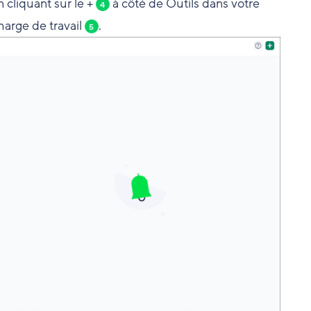
 cliquant sur le +
à côté de Outils dans votre
4
harge de travail
.
5