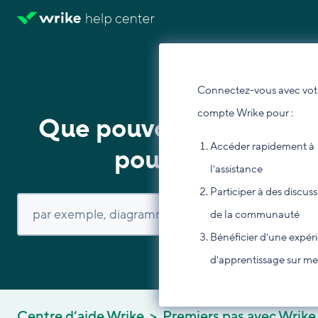
Connectez-vous avec vot
compte Wrike pour :
Que pouvons-nous fair
Accéder rapidement à
pour vous ?
l'assistance
Participer à des discus
de la communauté
Bénéficier d'une expér
d'apprentissage sur m
Centre d’aide Wrike
Premiers pas avec Wrike