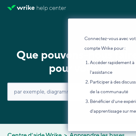
Connectez-vous avec vot
compte Wrike pour :
Que pouvons-nous fair
Accéder rapidement à
pour vous ?
l'assistance
Participer à des discus
de la communauté
Bénéficier d'une expér
d'apprentissage sur m
Centre d’aide Wrike
Apprendre les bases