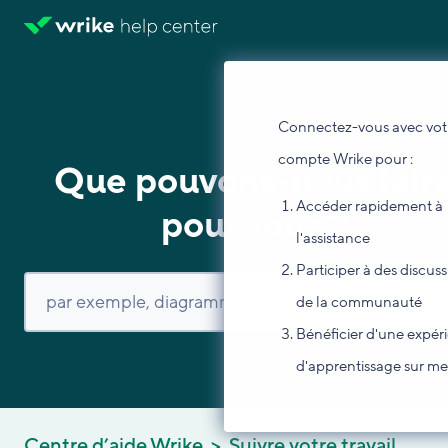
Connectez-vous avec vot
compte Wrike pour :
Que pouvons-nous fair
Accéder rapidement à
pour vous ?
l'assistance
Participer à des discus
de la communauté
Bénéficier d'une expér
d'apprentissage sur m
Centre d’aide Wrike
Suivre votre travail