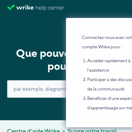
Connectez-vous avec vot
compte Wrike pour :
Que pouvons-nous fair
Accéder rapidement à
pour vous ?
l'assistance
Participer à des discus
de la communauté
Bénéficier d'une expér
d'apprentissage sur m
Centre d’aide Wrike
Suivre votre travail