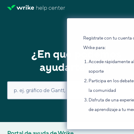
Regístrate con tu cuenta 
Wrike para:
¿En qué podemos
Accede rápidamente a
ayudarte hoy?
soporte
Participa en los debate
la comunidad
Disfruta de una experi
de aprendizaje a tu me
Portal de ayuda de Wrike