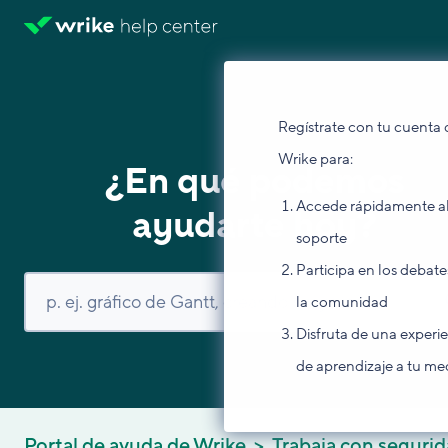
Regístrate con tu cuenta 
Wrike para:
¿En qué podemos
Accede rápidamente a
ayudarte hoy?
soporte
Participa en los debate
la comunidad
Disfruta de una experi
de aprendizaje a tu me
Portal de ayuda de Wrike
Trabaja con seguri