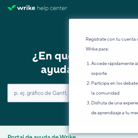
Regístrate con tu cuenta 
Wrike para:
¿En qué podemos
Accede rápidamente a
ayudarte hoy?
soporte
Participa en los debate
la comunidad
Disfruta de una experi
de aprendizaje a tu me
Portal de ayuda de Wrike