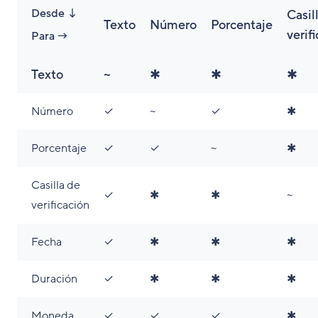
Desde ↓
Casil
Texto
Número
Porcentaje
verif
Para →
Texto
~
✱
✱
✱
Número
✓
~
✓
✱
Porcentaje
✓
✓
~
✱
Casilla de
✓
✱
✱
~
verificación
Fecha
✓
✱
✱
✱
Duración
✓
✱
✱
✱
Moneda
✓
✓
✓
✱