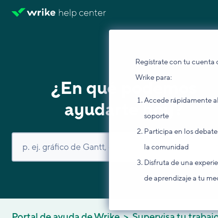
Regístrate con tu cuenta 
Wrike para:
¿En qué podemos
Accede rápidamente a
ayudarte hoy?
soporte
Participa en los debate
la comunidad
Disfruta de una experi
de aprendizaje a tu me
Portal de ayuda de Wrike
Supervisa tu trabaj