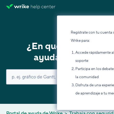
Regístrate con tu cuenta 
Wrike para:
¿En qué podemos
Accede rápidamente a
ayudarte hoy?
soporte
Participa en los debate
la comunidad
Disfruta de una experi
de aprendizaje a tu me
Portal de ayuda de Wrike
Trabaja con seguri