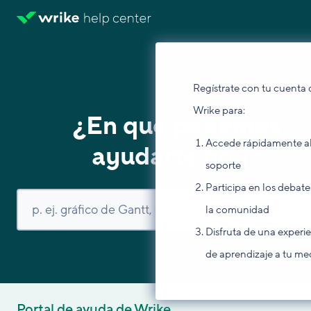
Regístrate con tu cuenta 
Wrike para:
¿En qué podemos
Accede rápidamente a
ayudarte hoy?
soporte
Participa en los debate
la comunidad
Disfruta de una experi
de aprendizaje a tu me
Portal de ayuda de Wrike