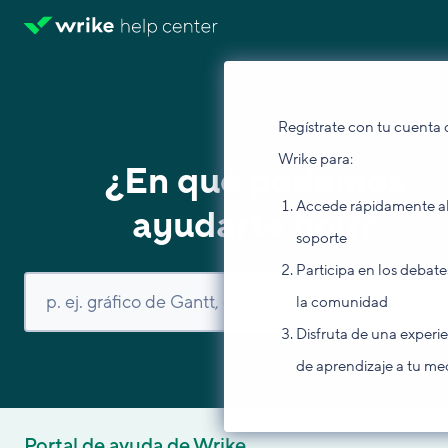
Regístrate con tu cuenta 
Wrike para:
¿En qué podemos
Accede rápidamente a
ayudarte hoy?
soporte
Participa en los debate
la comunidad
Disfruta de una experi
de aprendizaje a tu me
Portal de ayuda de Wrike