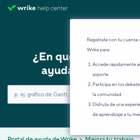
Regístrate con tu cuenta 
Wrike para:
¿En qué podemos
Accede rápidamente a
ayudarte hoy?
soporte
Participa en los debate
la comunidad
Disfruta de una experi
de aprendizaje a tu me
Portal de ayuda de Wrike
Mejora tu trabajo