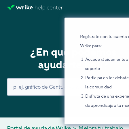
Regístrate con tu cuenta 
Wrike para:
¿En qué podemos
Accede rápidamente a
ayudarte hoy?
soporte
Participa en los debate
la comunidad
Disfruta de una experi
de aprendizaje a tu me
Portal de ayuda de Wrike
Mejora tu trabajo