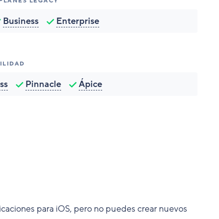
 PLANES LEGACY
Business
Enterprise
ILIDAD
ss
Pinnacle
Ápice
licaciones para iOS, pero no puedes crear nuevos