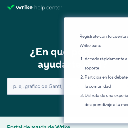
Regístrate con tu cuenta 
Wrike para:
¿En qué podemos
Accede rápidamente a
ayudarte hoy?
soporte
Participa en los debate
la comunidad
Disfruta de una experi
de aprendizaje a tu me
Portal de ayuda de Wrike