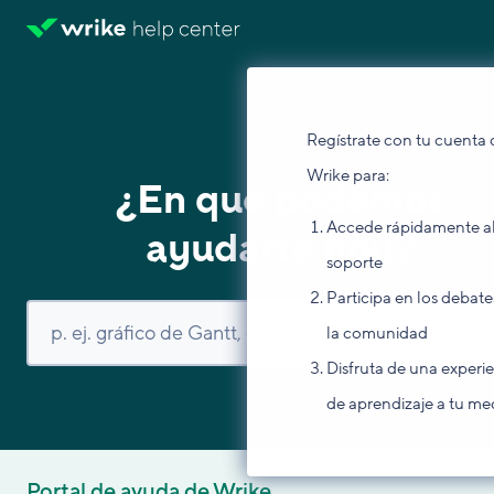
Regístrate con tu cuenta 
Wrike para:
¿En qué podemos
Accede rápidamente a
ayudarte hoy?
soporte
Participa en los debate
la comunidad
Disfruta de una experi
de aprendizaje a tu me
Portal de ayuda de Wrike