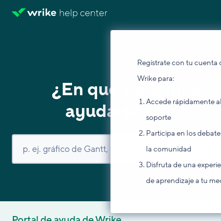
Regístrate con tu cuenta 
Wrike para:
¿En qué podemos
Accede rápidamente a
ayudarte hoy?
soporte
Participa en los debate
la comunidad
Disfruta de una experi
de aprendizaje a tu me
Portal de ayuda de Wrike