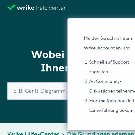
Melden Sie sich in Ihrem
Wrike-Account an, um:
Wobei können wir
Schnell auf Support
Ihnen helfen?
zugreifen
An Community-
Diskussionen teilnehm
Eine maßgeschneidert
Lernerfahrung beko
Wrike Hilfe-Center
Die Grundlagen erlernen