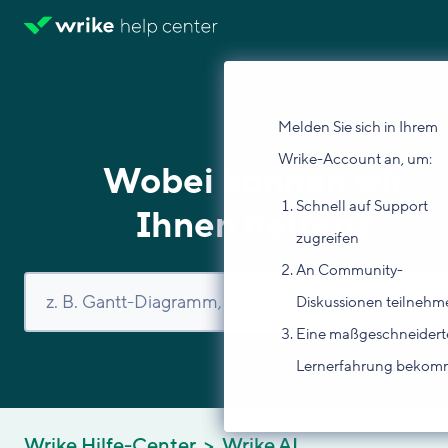
Melden Sie sich in Ihrem
Wrike-Account an, um:
Wobei können wir
Schnell auf Support
Ihnen helfen?
zugreifen
An Community-
Diskussionen teilnehm
Eine maßgeschneidert
Lernerfahrung beko
Wrike Hilfe-Center
Wrike AI