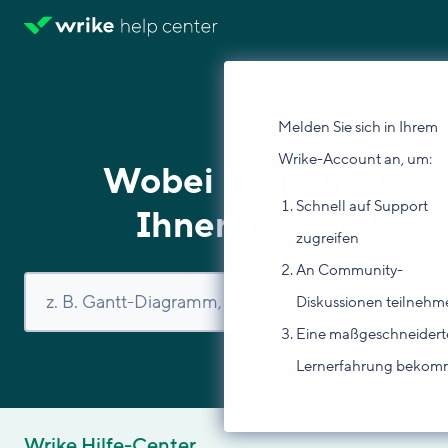
Melden Sie sich in Ihrem
Wrike-Account an, um:
Wobei können wir
Schnell auf Support
Ihnen helfen?
zugreifen
An Community-
Diskussionen teilnehm
Eine maßgeschneidert
Lernerfahrung beko
Wrike Hilfe-Center