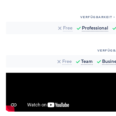
VERFÜGBARKEIT -
Free
Professional
VERFÜGB
Free
Team
Busin