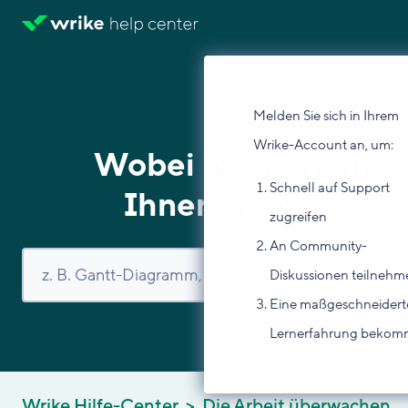
Melden Sie sich in Ihrem
Wrike-Account an, um:
Wobei können wir
Schnell auf Support
Ihnen helfen?
zugreifen
An Community-
Diskussionen teilnehm
Eine maßgeschneidert
Lernerfahrung beko
Wrike Hilfe-Center
Die Arbeit überwachen