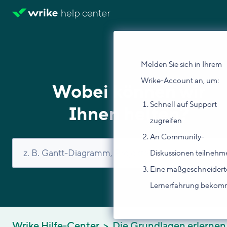
Melden Sie sich in Ihrem
Wrike-Account an, um:
Wobei können wir
Schnell auf Support
Ihnen helfen?
zugreifen
An Community-
Diskussionen teilnehm
Eine maßgeschneidert
Lernerfahrung beko
Wrike Hilfe-Center
Die Grundlagen erlernen