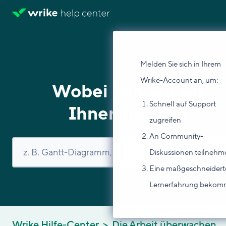
Melden Sie sich in Ihrem
Wrike-Account an, um:
Wobei können wir
Schnell auf Support
Ihnen helfen?
zugreifen
An Community-
Diskussionen teilnehm
Eine maßgeschneidert
Lernerfahrung beko
Wrike Hilfe-Center
Die Arbeit überwachen