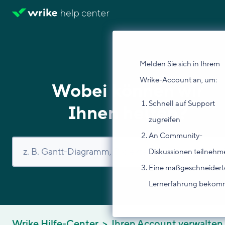
Melden Sie sich in Ihrem
Wrike-Account an, um:
Wobei können wir
Schnell auf Support
Ihnen helfen?
zugreifen
An Community-
Diskussionen teilnehm
Eine maßgeschneidert
Lernerfahrung beko
Wrike Hilfe-Center
Ihren Account verwalten